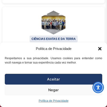
CIÊNCIAS EXATAS E DA TERRA
Política de Privacidade
1375 – Projeto RESMARES é lançado no Parque
Costeiro da Vale com foco na Preservação dos
Respeitamos a sua privacidade. Usamos cookies para entender como
Oceanos
você navega e tornar sua experiência cada vez melhor.
Aceitar
Negar
superintendencia@fest.org.br
(27) 3345-7555
(27) 99904-6107
Política de Privacidade
Portal Transparência Projetos
ENGENHARIAS