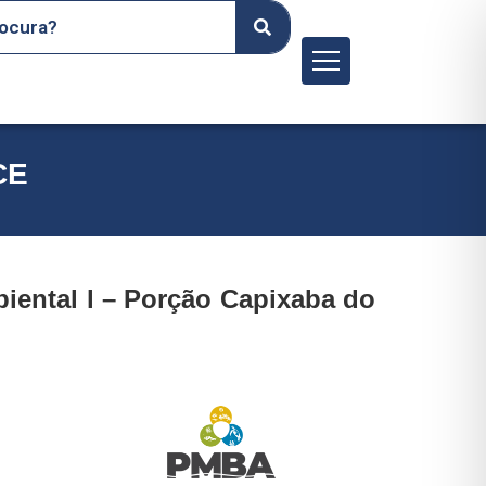
Menu
CE
iental l – Porção Capixaba do