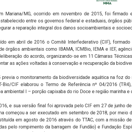
m Mariana/MG, ocorrido em novembro de 2015, foi firmado
stabelecido entre os governos federal e estaduais, órgãos pú
egurar a reparação integral dos danos socioambientais e socio
tuído em abril de 2016 o Comitê Interfederativo (CIF), forma
 de órgãos ambientais como IBAMA, ICMBio, IEMA e IEF, agência
 deliberação do acordo, organizando-se em 11 Câmaras Técnicas 
entar as ações voltadas à conservação e recuperação da biodive
previa o monitoramento da biodiversidade aquática na foz do
CT-Bio/CIF elaborou o Termo de Referência nº 04/2016 (TR4),
 ambiental I – porção capixaba do rio Doce e região marinha e 
16, e sua versão final foi aprovada pelo CIF em 27 de junho d
rama começou a ser executado em setembro de 2018, por meio d
nstituída em agosto de 2016 através do TTAC, com a missão de
adas pelo rompimento da barragem de Fundão) e Fundação Espír