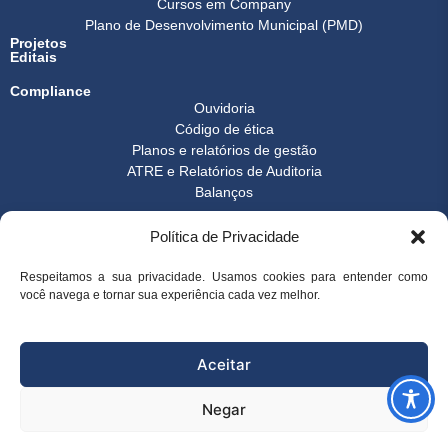
Cursos em Company
Plano de Desenvolvimento Municipal (PMD)
Projetos
Editais
Compliance
Ouvidoria
Código de ética
Planos e relatórios de gestão
ATRE e Relatórios de Auditoria
Balanços
Formulários
Política de Privacidade
Transparência
Instrução normativa
Boletim FEST
Respeitamos a sua privacidade. Usamos cookies para entender como
você navega e tornar sua experiência cada vez melhor.
Notícias Gerais
FAQ
© 2026 FEST - Fundação Espírito-santense de Tecnologia | Desenvolvido
Aceitar
por
Arco Websites & E-commerce
Negar
superintendencia@fest.org.br
(27) 3345-7555
(27) 99904-6107