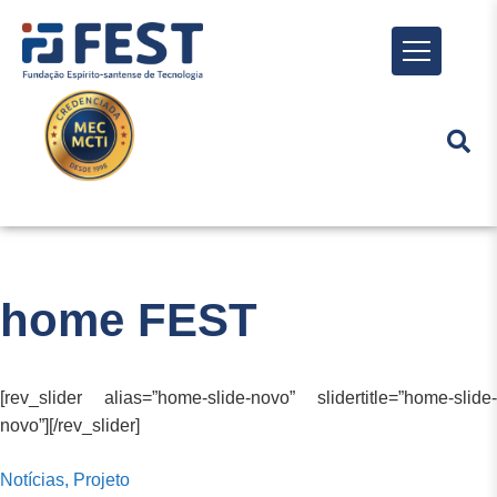
Menu
home FEST
[rev_slider alias=”home-slide-novo” slidertitle=”home-slide-
novo”][/rev_slider]
Notícias,
Projeto