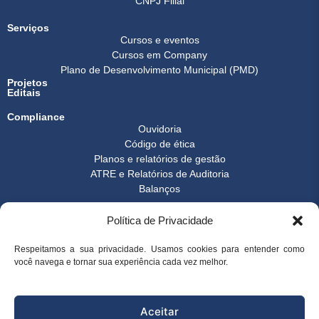
CNPJ Filial
Serviços
Cursos e eventos
Cursos em Company
Plano de Desenvolvimento Municipal (PMD)
Projetos
Editais
Compliance
Ouvidoria
Código de ética
Planos e relatórios de gestão
ATRE e Relatórios de Auditoria
Balanços
Formulários
Política de Privacidade
Transparência
Instrução normativa
Boletim FEST
Respeitamos a sua privacidade. Usamos cookies para entender como
Notícias Gerais
você navega e tornar sua experiência cada vez melhor.
FAQ
© 2026 FEST - Fundação Espírito-santense de Tecnologia | Desenvolvido
Aceitar
por
Arco Websites & E-commerce