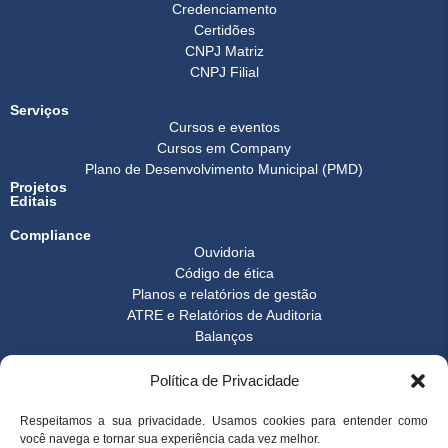
Credenciamento
Certidões
CNPJ Matriz
CNPJ Filial
Serviços
Cursos e eventos
Cursos em Company
Plano de Desenvolvimento Municipal (PMD)
Projetos
Editais
Compliance
Ouvidoria
Código de ética
Planos e relatórios de gestão
ATRE e Relatórios de Auditoria
Balanços
Formulários
Política de Privacidade
Transparência
Instrução normativa
Boletim FEST
Respeitamos a sua privacidade. Usamos cookies para entender como
você navega e tornar sua experiência cada vez melhor.
Notícias Gerais