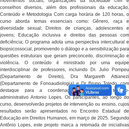
movimentos sociais, organizações da sociedade civil e
conselhos diversos, além dos profissionais da educação.
Conteúdo e Metodologia Com carga horária de 120 horas, o
curso aborda temas essenciais como: Gênero, raça e
diversidade sexual; Direitos de crianças, adolescentes e
jovens; Educação inclusiva e direitos das pessoas com
deficiência; O programa adota uma perspectiva intercultural e
biopsicossocial, promovendo o diálogo e a sensibilização para
questões estruturais que geram preconceito, discriminação e
violência. O conteúdo é ministrado por uma equipe
interdisciplinar de professores, incluindo Dr. Julio Pompeu
(Departamento de Direito), Dra Margareth Attianezi
(Departamento de Fonoaudiologia) e Dr Bruno Toledo, com
destaque para a coordenação do servidor técnico-
administrativo Antonio Lopes. Os participantes, ao longo do
curso, desenvolverão projetos de intervenção ou ensino, cujos
resultados serão apresentados no Encontro Estadual de
Educação em Direitos Humanos, em março de 2025. Segundo
Antônio Lopes, este projeto marca a retomada de iniciativas