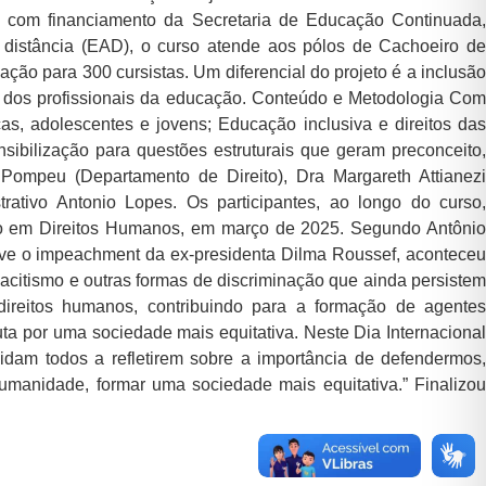
com financiamento da Secretaria de Educação Continuada,
 distância (EAD), o curso atende aos pólos de Cachoeiro de
ção para 300 cursistas. Um diferencial do projeto é a inclusão
m dos profissionais da educação. Conteúdo e Metodologia Com
as, adolescentes e jovens; Educação inclusiva e direitos das
sibilização para questões estruturais que geram preconceito,
o Pompeu (Departamento de Direito), Dra Margareth Attianezi
ativo Antonio Lopes. Os participantes, ao longo do curso,
ção em Direitos Humanos, em março de 2025. Segundo Antônio
ouve o impeachment da ex-presidenta Dilma Roussef, aconteceu
citismo e outras formas de discriminação que ainda persistem
reitos humanos, contribuindo para a formação de agentes
ta por uma sociedade mais equitativa. Neste Dia Internacional
am todos a refletirem sobre a importância de defendermos,
umanidade, formar uma sociedade mais equitativa.” Finalizou