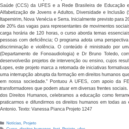
Saúde (CCS) da UFES e a Rede Brasileira de Educação em
Alfabetização de Jovens e Adultos, Diversidade e Inclusão
Itapemirim, Nova Venécia e Serra. Inicialmente previsto para 
de 20% das vagas para representantes de movimentos sociais
carga horária de 120 horas, o curso aborda temas essenciais
pessoas com deficiência; O programa adota uma perspectiva i
discriminação e violência. O conteúdo é ministrado por uma
(Departamento de Fonoaudiologia) e Dr Bruno Toledo, com 
desenvolverão projetos de intervenção ou ensino, cujos re
Lopes, este projeto marca a retomada de iniciativas formati
uma interrupção abrupta da formação em direitos humanos que 
em nossa sociedade.” Pontuou A UFES, com apoio da FEST
transformadores que podem atuar em diversas frentes sociais.
dos Direitos Humanos, celebramos a educação como ferramen
praticarmos e difundirmos os direitos humanos em todas as 
Antonio. Texto: Vanessa Pianca Projeto 1247
Notícias
,
Projeto
Curso
,
direitos humanos
,
fest
,
Projeto
,
ufes