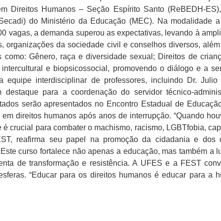
 Direitos Humanos – Seção Espírito Santo (ReBEDH-ES), 
 (Secadi) do Ministério da Educação (MEC). Na modalidade a
200 vagas, a demanda superou as expectativas, levando à amplia
, organizações da sociedade civil e conselhos diversos, alé
 como: Gênero, raça e diversidade sexual; Direitos de crianç
ntercultural e biopsicossocial, promovendo o diálogo e a sen
 equipe interdisciplinar de professores, incluindo Dr. Juli
destaque para a coordenação do servidor técnico-administr
sultados serão apresentados no Encontro Estadual de Educa
vas em direitos humanos após anos de interrupção. “Quando h
é crucial para combater o machismo, racismo, LGBTfobia, capa
, reafirma seu papel na promoção da cidadania e dos di
 Este curso fortalece não apenas a educação, mas também a lu
ta de transformação e resistência. A UFES e a FEST convid
esferas. “Educar para os direitos humanos é educar para a h