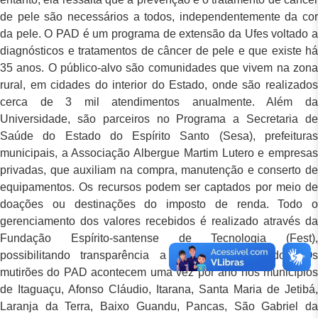
de pele são necessários a todos, independentemente da cor
da pele. O PAD é um programa de extensão da Ufes voltado a
diagnósticos e tratamentos de câncer de pele e que existe há
35 anos. O público-alvo são comunidades que vivem na zona
rural, em cidades do interior do Estado, onde são realizados
cerca de 3 mil atendimentos anualmente. Além da
Universidade, são parceiros no Programa a Secretaria de
Saúde do Estado do Espírito Santo (Sesa), prefeituras
municipais, a Associação Albergue Martim Lutero e empresas
privadas, que auxiliam na compra, manutenção e conserto de
equipamentos. Os recursos podem ser captados por meio de
doações ou destinações do imposto de renda. Todo o
gerenciamento dos valores recebidos é realizado através da
Fundação Espírito-santense de Tecnologia (Fest),
possibilitando transparência a todos os envolvidos. Os
mutirões do PAD acontecem uma vez por ano nos municípios
de Itaguaçu, Afonso Cláudio, Itarana, Santa Maria de Jetibá,
Laranja da Terra, Baixo Guandu, Pancas, São Gabriel da