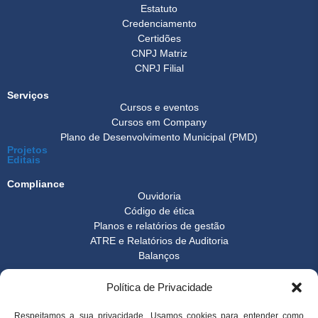
Estatuto
Credenciamento
Certidões
CNPJ Matriz
CNPJ Filial
Serviços
Cursos e eventos
Cursos em Company
Plano de Desenvolvimento Municipal (PMD)
Projetos
Editais
Compliance
Ouvidoria
Código de ética
Planos e relatórios de gestão
ATRE e Relatórios de Auditoria
Balanços
Formulários
Política de Privacidade
Transparência
Instrução normativa
Boletim FEST
Respeitamos a sua privacidade. Usamos cookies para entender como