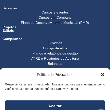
Serviços
Cursos e eventos
Cursos em Company
Plano de Desenvolvimento Municipal (PMD)
Projetos
Editais
Compliance
Ouvidoria
Código de ética
Planos e relatórios de gestão
ATRE e Relatórios de Auditoria
Balanços
Formulários
Política de Privacidade
Transparência
Instrução normativa
Boletim FEST
Respeitamos a sua privacidade. Usamos cookies para entender como
Notícias Gerais
você navega e tornar sua experiência cada vez melhor.
FAQ
© 2026 FEST - Fundação Espírito-santense de Tecnologia | Desenvolvido
Aceitar
por
Arco Websites & E-commerce