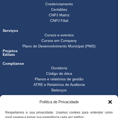
Credenciamento
Certidões
CNPJ Matriz
CNPJ Filial
Serviços
Cursos e eventos
Cursos em Company
Plano de Desenvolvimento Municipal (PMD)
Projetos
Editais
Compliance
Ouvidoria
Código de ética
Planos e relatórios de gestão
ATRE e Relatórios de Auditoria
Balanços
Formulários
Política de Privacidade
Transparência
Instrução normativa
Boletim FEST
Respeitamos a sua privacidade. Usamos cookies para entender como
Notícias Gerais
você navega e tornar sua experiência cada vez melhor.