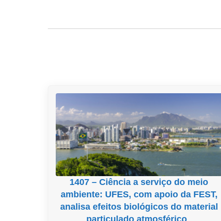
1407 – Ciência a serviço do meio
ambiente: UFES, com apoio da FEST,
analisa efeitos biológicos do material
particulado atmosférico