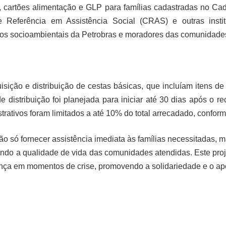
icas, cartões alimentação e GLP para famílias cadastradas no 
e Referência em Assistência Social (CRAS) e outras insti
jetos socioambientais da Petrobras e moradores das comunidad
sição e distribuição de cestas básicas, que incluíam itens de
e distribuição foi planejada para iniciar até 30 dias após o r
trativos foram limitados a até 10% do total arrecadado, confor
ão só fornecer assistência imediata às famílias necessitadas, 
do a qualidade de vida das comunidades atendidas. Este proj
rença em momentos de crise, promovendo a solidariedade e o apo