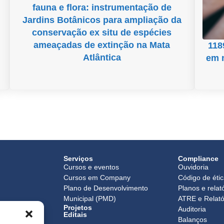
fauna e flora: instrumentação de
Jardins Botânicos para ampliação da
conservação ex situ de espécies
ameaçadas de extinção na Mata
118
Atlântica
em 
Serviços
Compliance
Cursos e eventos
Ouvidoria
Cursos em Company
Código de éti
Plano de Desenvolvimento
Planos e relat
Municipal (PMD)
ATRE e Relató
Projetos
o
Auditoria
Editais
Balanços