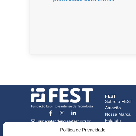
FEST
Sobre a FEST
Atuação
Nossa Marca
Estatuto
superintendencia@fest.org.br
Credenciament
(27) 3345-7555
Política de Privacidade
Certidões