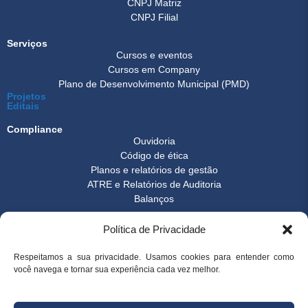
CNPJ Matriz
CNPJ Filial
Serviços
Cursos e eventos
Cursos em Company
Plano de Desenvolvimento Municipal (PMD)
Projetos
Editais
Compliance
Ouvidoria
Código de ética
Planos e relatórios de gestão
ATRE e Relatórios de Auditoria
Balanços
Formulários
Política de Privacidade
Transparência
Instrução normativa
Boletim FEST
Respeitamos a sua privacidade. Usamos cookies para entender como
você navega e tornar sua experiência cada vez melhor.
Notícias Gerais
FAQ