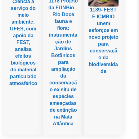
1178 Projeto
Ciência a
da FUNBio –
serviço do
1189- FEST
Rio Doce
meio
E ICMBIO
fauna e
ambiente:
unem
flora:
UFES, com
esforços em
instrumenta
apoio da
novo projeto
ção de
FEST,
para
Jardins
analisa
conservaçã
Botânicos
efeitos
o da
para
biológicos
biodiversida
ampliação
do material
de
da
particulado
conservaçã
atmosférico
o ex situ de
espécies
ameaçadas
de extinção
na Mata
Atlântica