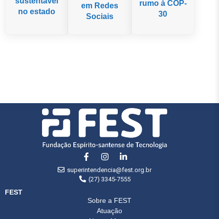
sustentável
rumo à COP-
em Redes
no estado
30
Sociais
superintendencia@fest.org.br
(27) 3345-7555
FEST
Sobre a FEST
Atuação