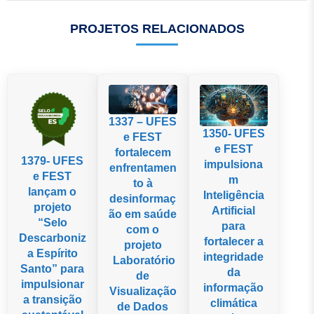
PROJETOS RELACIONADOS
1337 – UFES
1350- UFES
e FEST
e FEST
fortalecem
1379- UFES
impulsiona
enfrentamen
e FEST
m
to à
lançam o
Inteligência
desinformaç
projeto
Artificial
ão em saúde
“Selo
para
com o
Descarboniz
fortalecer a
projeto
a Espírito
integridade
Laboratório
Santo” para
da
de
impulsionar
informação
Visualização
a transição
climática
de Dados