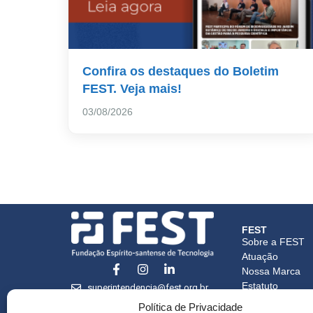
Confira os destaques do Boletim
FEST. Veja mais!
03/08/2026
FEST
Sobre a FEST
Atuação
Nossa Marca
Estatuto
superintendencia@fest.org.br
Credenciament
(27) 3345-7555
Política de Privacidade