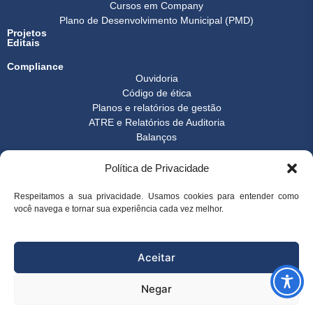
Cursos em Company
Plano de Desenvolvimento Municipal (PMD)
Projetos
Editais
Compliance
Ouvidoria
Código de ética
Planos e relatórios de gestão
ATRE e Relatórios de Auditoria
Balanços
Formulários
Política de Privacidade
Transparência
Instrução normativa
Boletim FEST
Respeitamos a sua privacidade. Usamos cookies para entender como
você navega e tornar sua experiência cada vez melhor.
Notícias Gerais
FAQ
© 2026 FEST - Fundação Espírito-santense de Tecnologia | Desenvolvido
Aceitar
por
Arco Websites & E-commerce
Negar
superintendencia@fest.org.br
(27) 3345-7555
(27) 99904-6107