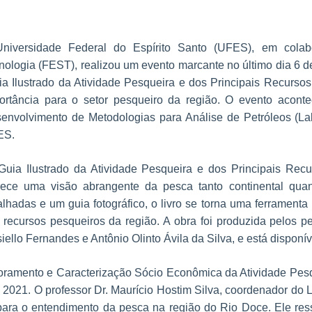
niversidade Federal do Espírito Santo (UFES), em cola
nologia (FEST), realizou um evento marcante no último dia 6 d
ia Ilustrado da Atividade Pesqueira e dos Principais Recurso
ortância para o setor pesqueiro da região. O evento acont
envolvimento de Metodologias para Análise de Petróleos (La
ES.
Guia Ilustrado da Atividade Pesqueira e dos Principais Re
rece uma visão abrangente da pesca tanto continental quan
alhadas e um guia fotográfico, o livro se torna uma ferramenta
 recursos pesqueiros da região. A obra foi produzida pelos p
iello Fernandes e Antônio Olinto Ávila da Silva, e está disponív
toramento e Caracterização Sócio Econômica da Atividade Pesqu
21. O professor Dr. Maurício Hostim Silva, coordenador do L
ra o entendimento da pesca na região do Rio Doce. Ele ressa