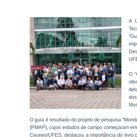
A U
Tec
“Gu
imp
Des
UF
O “
ofe
det
dos
Mus
O guia é resultado do projeto de pesquisa “Moni
(PMAP), cujos estudos de campo começaram em 20
Ceunes/UFES, destacou a importância do livro pa