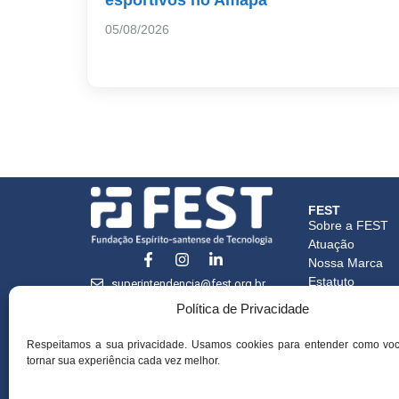
05/08/2026
FEST
Sobre a FEST
Atuação
Nossa Marca
Estatuto
superintendencia@fest.org.br
Credenciament
(27) 3345-7555
Política de Privacidade
Certidões
CNPJ Matriz
Respeitamos a sua privacidade. Usamos cookies para entender como vo
CNPJ Filial
tornar sua experiência cada vez melhor.