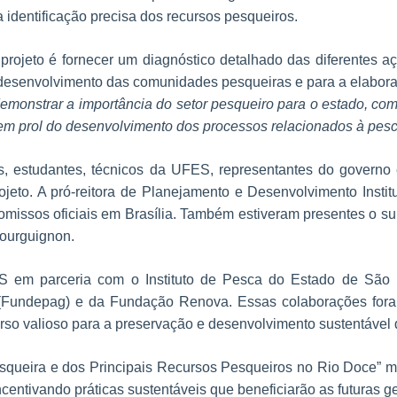
 identificação precisa dos recursos pesqueiros.
projeto é fornecer um diagnóstico detalhado das diferentes 
 desenvolvimento das comunidades pesqueiras e para a elaboraç
demonstrar a importância do setor pesqueiro para o estado, co
em prol do desenvolvimento dos processos relacionados à pes
s, estudantes, técnicos da UFES, representantes do governo
ojeto. A pró-reitora de Planejamento e Desenvolvimento Instit
omissos oficiais em Brasília. Também estiveram presentes o s
Bourguignon.
ES em parceria com o Instituto de Pesca do Estado de Sã
Fundepag) e da Fundação Renova. Essas colaborações foram
so valioso para a preservação e desenvolvimento sustentável 
esqueira e dos Principais Recursos Pesqueiros no Rio Doce” m
entivando práticas sustentáveis que beneficiarão as futuras g