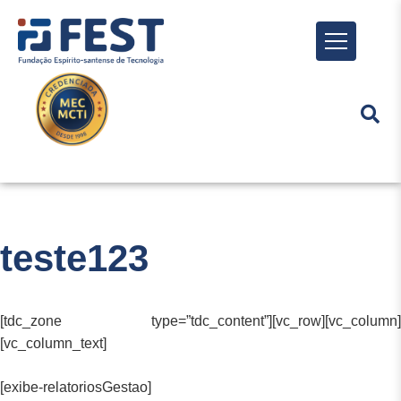
Menu
teste123
[tdc_zone type=”tdc_content”][vc_row][vc_column]
[vc_column_text]
[exibe-relatoriosGestao]