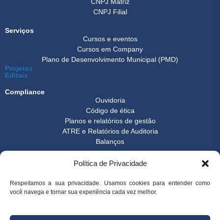
CNPJ Matriz
CNPJ Filial
Serviços
Cursos e eventos
Cursos em Company
Plano de Desenvolvimento Municipal (PMD)
Projetos
Editais
Compliance
Ouvidoria
Código de ética
Planos e relatórios de gestão
ATRE e Relatórios de Auditoria
Balanços
Formulários
Política de Privacidade
Transparência
Instrução normativa
Boletim FEST
Respeitamos a sua privacidade. Usamos cookies para entender como
você navega e tornar sua experiência cada vez melhor.
Notícias Gerais
FAQ
© 2026 FEST - Fundação Espírito-santense de Tecnologia | Desenvolvido