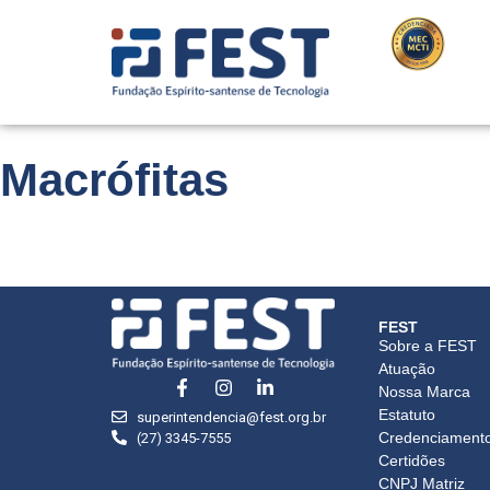
Macrófitas
FEST
Sobre a FEST
Atuação
Nossa Marca
Estatuto
superintendencia@fest.org.br
Credenciament
(27) 3345-7555
Certidões
CNPJ Matriz