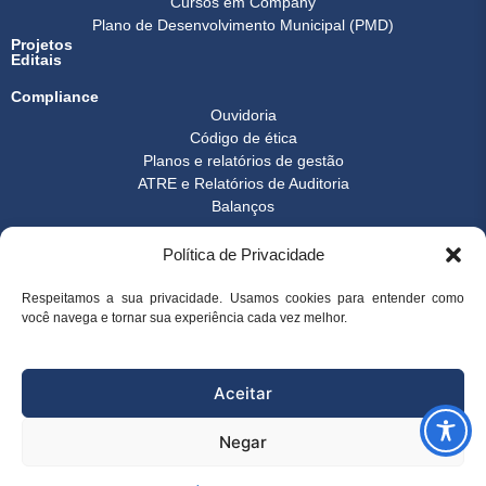
Cursos em Company
Plano de Desenvolvimento Municipal (PMD)
Projetos
Editais
Compliance
Ouvidoria
Código de ética
Planos e relatórios de gestão
ATRE e Relatórios de Auditoria
Balanços
Formulários
Política de Privacidade
Transparência
Instrução normativa
Boletim FEST
Respeitamos a sua privacidade. Usamos cookies para entender como
você navega e tornar sua experiência cada vez melhor.
Notícias Gerais
FAQ
© 2026 FEST - Fundação Espírito-santense de Tecnologia | Desenvolvido
Aceitar
por
Arco Websites & E-commerce
Negar
superintendencia@fest.org.br
(27) 3345-7555
(27) 99904-6107