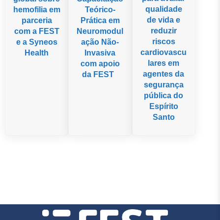
qualidade
hemofilia em
Teórico-
de vida e
parceria
Prática em
reduzir
com a FEST
Neuromodul
riscos
e a Syneos
ação Não-
cardiovascu
Health
Invasiva
lares em
com apoio
agentes da
da FEST
segurança
pública do
Espírito
Santo