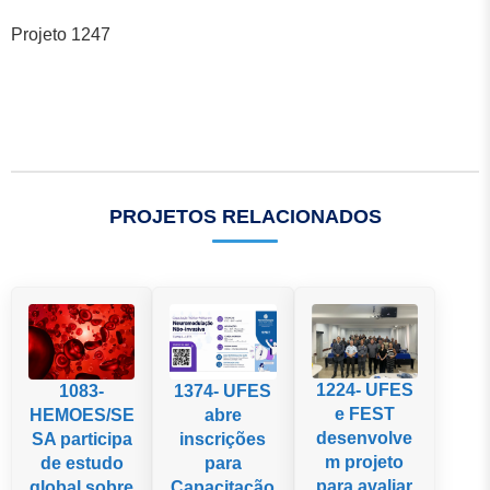
Projeto 1247
PROJETOS RELACIONADOS
1224- UFES
1083-
1374- UFES
e FEST
HEMOES/SE
abre
desenvolve
SA participa
inscrições
m projeto
de estudo
para
para avaliar
global sobre
Capacitação