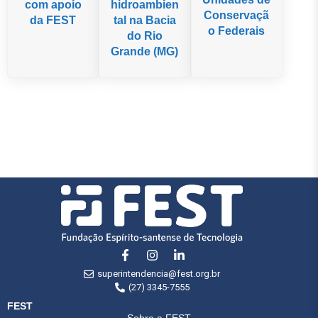
hidroambien
com apoio
Conservaçã
tal na Bacia
da FEST
o Federais
do Rio
Grande (MG)
superintendencia@fest.org.br
(27) 3345-7555
FEST