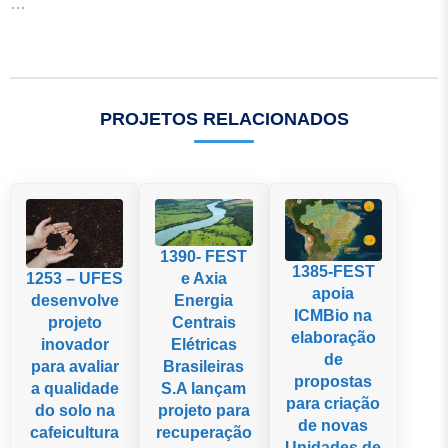
…
PROJETOS RELACIONADOS
1390- FEST
1385-FEST
e Axia
1253 – UFES
apoia
Energia
desenvolve
ICMBio na
Centrais
projeto
elaboração
Elétricas
inovador
de
Brasileiras
para avaliar
propostas
S.A lançam
a qualidade
para criação
projeto para
do solo na
de novas
recuperação
cafeicultura
Unidades de