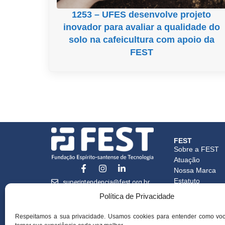
1253 – UFES desenvolve projeto
inovador para avaliar a qualidade do
solo na cafeicultura com apoio da
FEST
FEST
Sobre a FEST
Atuação
Nossa Marca
Estatuto
superintendencia@fest.org.br
Credenciament
(27) 3345-7555
Política de Privacidade
Certidões
CNPJ Matriz
Respeitamos a sua privacidade. Usamos cookies para entender como vo
CNPJ Filial