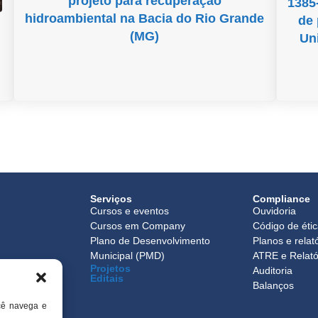
projeto para recuperação
1385
hidroambiental na Bacia do Rio Grande
de 
(MG)
Un
Serviços
Compliance
Cursos e eventos
Ouvidoria
Cursos em Company
Código de éti
Plano de Desenvolvimento
Planos e relat
Municipal (PMD)
ATRE e Relató
Projetos
o
Auditoria
Editais
Balanços
cê navega e