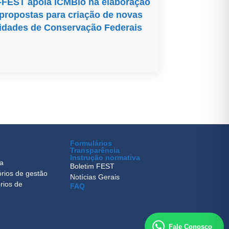
-FEST apoia ICMBio na elaboração
propostas para criação de novas
idades de Conservação Federais
Formulários
Transparência
Instrução normativa
ca
Boletim FEST
órios de gestão
Notícias Gerais
rios de
FAQ
Fale Conosco