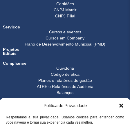
Certidões
CNPJ Matriz
CNPJ Filial
Serviços
Cursos e eventos
Cursos em Company
Plano de Desenvolvimento Municipal (PMD)
Projetos
Editais
Compliance
Ouvidoria
Código de ética
Planos e relatórios de gestão
ATRE e Relatórios de Auditoria
Balanços
Formulários
Política de Privacidade
Transparência
Instrução normativa
Boletim FEST
Respeitamos a sua privacidade. Usamos cookies para entender como
você navega e tornar sua experiência cada vez melhor.
Notícias Gerais
FAQ