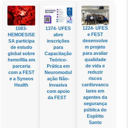
1224- UFES
1083-
1374- UFES
e FEST
HEMOES/SE
abre
desenvolve
SA participa
inscrições
m projeto
de estudo
para
para avaliar
global sobre
Capacitação
qualidade
hemofilia em
Teórico-
de vida e
parceria
Prática em
reduzir
com a FEST
Neuromodul
riscos
e a Syneos
ação Não-
cardiovascu
Health
Invasiva
lares em
com apoio
agentes da
da FEST
segurança
pública do
Espírito
Santo