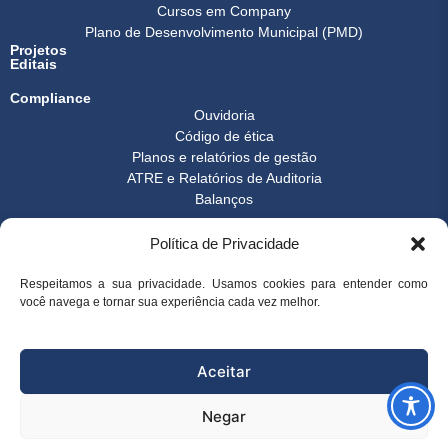
Cursos em Company
Plano de Desenvolvimento Municipal (PMD)
Projetos
Editais
Compliance
Ouvidoria
Código de ética
Planos e relatórios de gestão
ATRE e Relatórios de Auditoria
Balanços
Formulários
Política de Privacidade
Transparência
Instrução normativa
Boletim FEST
Respeitamos a sua privacidade. Usamos cookies para entender como
você navega e tornar sua experiência cada vez melhor.
Notícias Gerais
FAQ
© 2026 FEST - Fundação Espírito-santense de Tecnologia | Desenvolvido
Aceitar
por
Arco Websites & E-commerce
Negar
superintendencia@fest.org.br
(27) 3345-7555
(27) 99904-6107