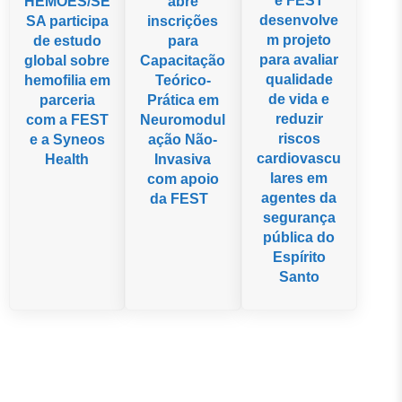
e FEST
HEMOES/SE
abre
desenvolve
SA participa
inscrições
m projeto
de estudo
para
para avaliar
global sobre
Capacitação
qualidade
hemofilia em
Teórico-
de vida e
parceria
Prática em
reduzir
com a FEST
Neuromodul
riscos
e a Syneos
ação Não-
cardiovascu
Health
Invasiva
lares em
com apoio
agentes da
da FEST
segurança
pública do
Espírito
Santo