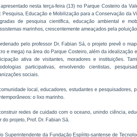
 apresentado nesta terça-feira (13) no Parque Costeiro da Va
: Pesquisa, Educação e Mobilização para a Conservação da Vid
egradas de pesquisa científica, educação ambiental e mo
ssistemas marinhos, crescentemente ameaçados pela poluição,
rdenado pelo professor Dr. Fabian Sá, o projeto prevê o ma
ro e mega) na área do Parque Costeiro, além da idealização e
ticipação ativa de visitantes, moradores e instituições. T
odologias participativas, envolvendo cientistas, pesquis
anizações sociais.
 comunidade local, educadores, estudantes e pesquisadores, 
ntemporâneos: o lixo marinho.
onstruir redes de cuidado com o oceano, unindo ciência, educ
do projeto, Prof. Dr. Fabian Sá.
do Superintendente da Fundação Espírito-santense de Tecnolog