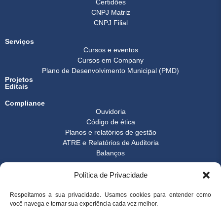
Certidões
CNPJ Matriz
CNPJ Filial
Serviços
Cursos e eventos
Cursos em Company
Plano de Desenvolvimento Municipal (PMD)
Projetos
Editais
Compliance
Ouvidoria
Código de ética
Planos e relatórios de gestão
ATRE e Relatórios de Auditoria
Balanços
Formulários
Política de Privacidade
Transparência
Instrução normativa
Boletim FEST
Respeitamos a sua privacidade. Usamos cookies para entender como
você navega e tornar sua experiência cada vez melhor.
Notícias Gerais
FAQ