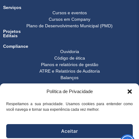
Serviços
Cursos e eventos
Cursos em Company
Plano de Desenvolvimento Municipal (PMD)
Projetos
Editais
Compliance
Ouvidoria
Código de ética
Planos e relatórios de gestão
ATRE e Relatórios de Auditoria
Balanços
Formulários
Política de Privacidade
Transparência
Instrução normativa
Boletim FEST
Respeitamos a sua privacidade. Usamos cookies para entender como
Notícias Gerais
você navega e tornar sua experiência cada vez melhor.
FAQ
© 2026 FEST - Fundação Espírito-santense de Tecnologia | Desenvolvido
Aceitar
por
Arco Websites & E-commerce