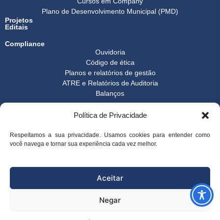
Cursos em Company
Plano de Desenvolvimento Municipal (PMD)
Projetos
Editais
Compliance
Ouvidoria
Código de ética
Planos e relatórios de gestão
ATRE e Relatórios de Auditoria
Balanços
Formulários
Política de Privacidade
Transparência
Instrução normativa
Boletim FEST
Respeitamos a sua privacidade. Usamos cookies para entender como
você navega e tornar sua experiência cada vez melhor.
Notícias Gerais
FAQ
© 2026 FEST - Fundação Espírito-santense de Tecnologia | Desenvolvido
Aceitar
por
Arco Websites & E-commerce
Negar
superintendencia@fest.org.br
(27) 3345-7555
(27) 99904-6107