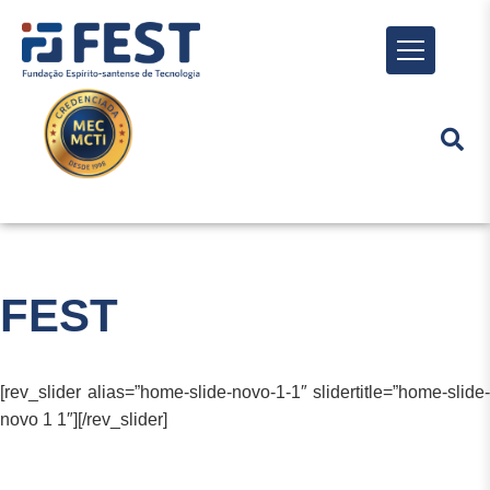
Menu
FEST
[rev_slider alias=”home-slide-novo-1-1″ slidertitle=”home-slide-
novo 1 1″][/rev_slider]