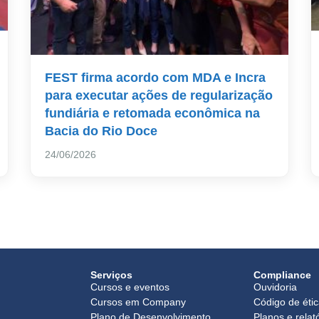
FEST firma acordo com MDA e Incra
para executar ações de regularização
fundiária e retomada econômica na
Bacia do Rio Doce
24/06/2026
Serviços
Compliance
Cursos e eventos
Ouvidoria
Cursos em Company
Código de éti
Plano de Desenvolvimento
Planos e relat