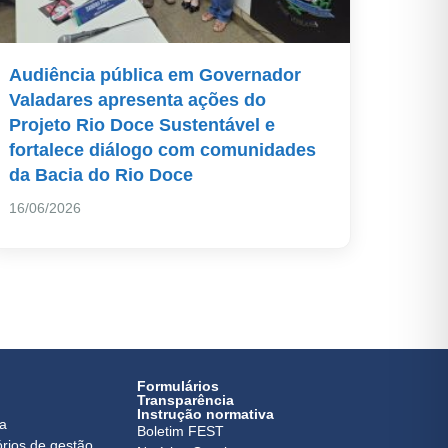
Audiência pública em Governador
Valadares apresenta ações do
Projeto Rio Doce Sustentável e
fortalece diálogo com comunidades
da Bacia do Rio Doce
16/06/2026
Formulários
Transparência
Instrução normativa
ca
Boletim FEST
órios de gestão