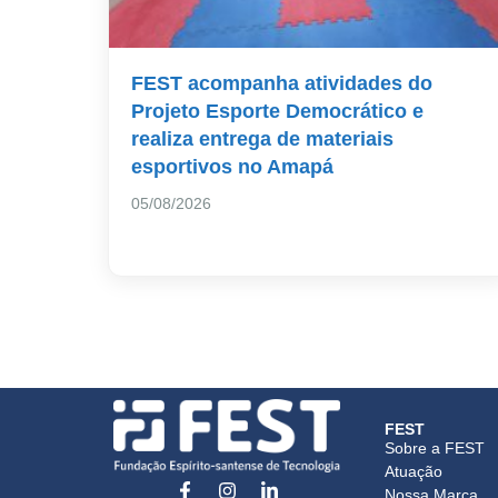
FEST acompanha atividades do
Projeto Esporte Democrático e
realiza entrega de materiais
esportivos no Amapá
05/08/2026
FEST
Sobre a FEST
Atuação
Nossa Marca