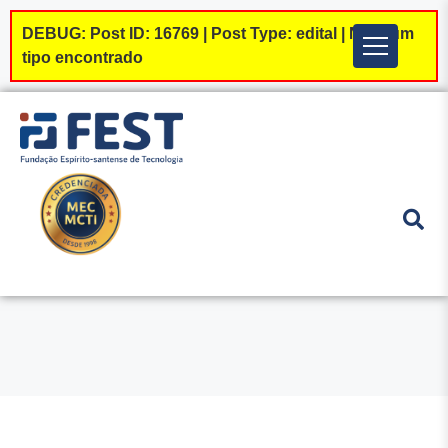
DEBUG: Post ID: 16769 | Post Type: edital | Nenhum
Menu
tipo encontrado