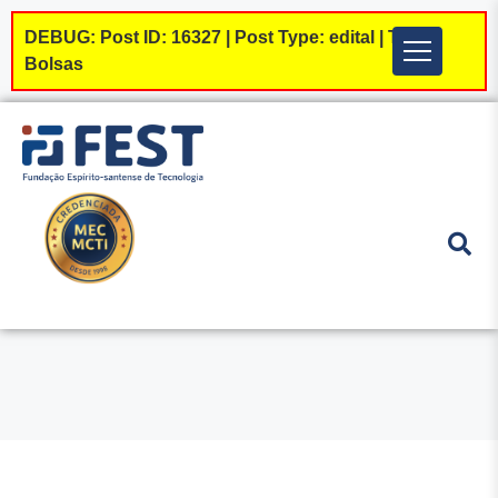
DEBUG: Post ID: 16327 | Post Type: edital | Tipos:
Menu
Bolsas