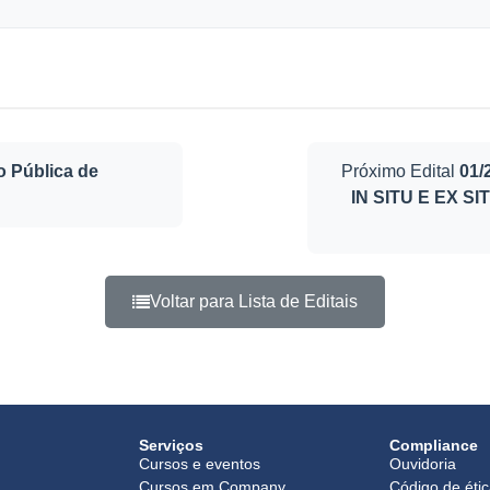
o Pública de
Próximo Edital
01
IN SITU E EX S
Voltar para Lista de Editais
Serviços
Compliance
Cursos e eventos
Ouvidoria
Cursos em Company
Código de éti