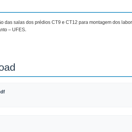
o das salas dos prédios CT9 e CT12 para montagem dos laborat
anto – UFES.
load
df