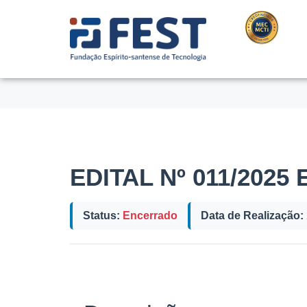
DEBUG: Post ID: 16415 | Post Type: edital | Tipos: Sele
EDITAL Nº 011/2025 E
Status:
Encerrado
Data de Realização: