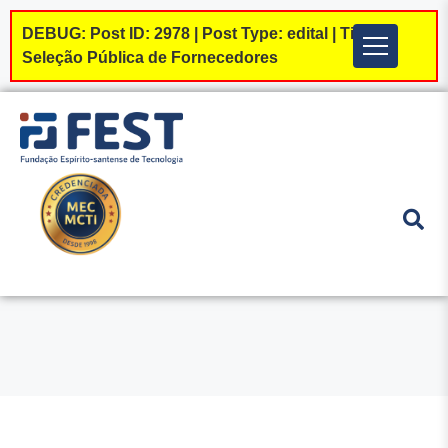
DEBUG: Post ID: 2978 | Post Type: edital | Tipos:
Menu
Seleção Pública de Fornecedores