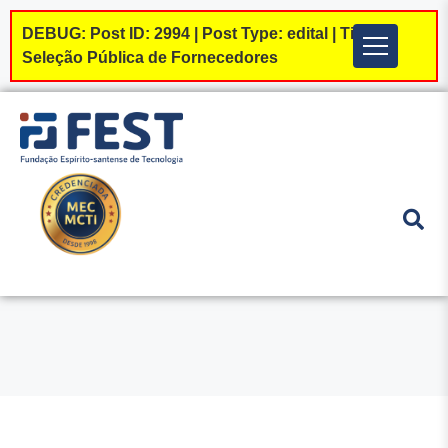
DEBUG: Post ID: 2994 | Post Type: edital | Tipos:
Menu
Seleção Pública de Fornecedores