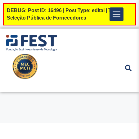
DEBUG: Post ID: 16496 | Post Type: edital | Tipos:
Menu
Seleção Pública de Fornecedores