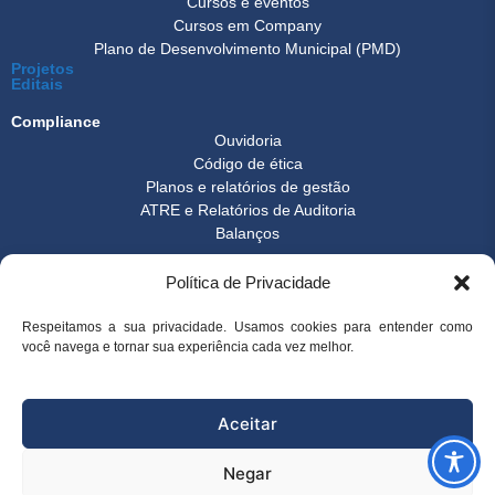
Cursos e eventos
Cursos em Company
Plano de Desenvolvimento Municipal (PMD)
Projetos
Editais
Compliance
Ouvidoria
Código de ética
Planos e relatórios de gestão
ATRE e Relatórios de Auditoria
Balanços
Formulários
Política de Privacidade
Transparência
Instrução normativa
Boletim FEST
Respeitamos a sua privacidade. Usamos cookies para entender como
Notícias Gerais
você navega e tornar sua experiência cada vez melhor.
FAQ
© 2026 FEST - Fundação Espírito-santense de Tecnologia | Desenvolvido
Aceitar
por
Arco Websites & E-commerce
Negar
superintendencia@fest.org.br
(27) 3345-7555