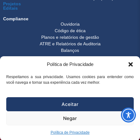
Projetos
Editais
Compliance
Ouvidoria
Código de ética
Planos e relatórios de gestão
ATRE e Relatórios de Auditoria
Balanços
Formulários
Política de Privacidade
Transparência
Instrução normativa
Boletim FEST
Respeitamos a sua privacidade. Usamos cookies para entender como
Notícias Gerais
você navega e tornar sua experiência cada vez melhor.
FAQ
© 2026 FEST - Fundação Espírito-santense de Tecnologia | Desenvolvido
Aceitar
por
Arco Websites & E-commerce
Negar
superintendencia@fest.org.br
(27) 3345-7555
(27) 99904-6107
Política de Privacidade
Portal Transparência Projetos