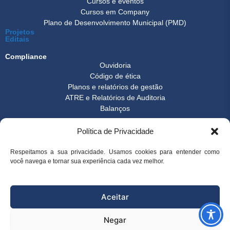
Cursos e eventos
Cursos em Company
Plano de Desenvolvimento Municipal (PMD)
Projetos
Editais
Compliance
Ouvidoria
Código de ética
Planos e relatórios de gestão
ATRE e Relatórios de Auditoria
Balanços
Formulários
Política de Privacidade
Transparência
Instrução normativa
Boletim FEST
Respeitamos a sua privacidade. Usamos cookies para entender como
Notícias Gerais
você navega e tornar sua experiência cada vez melhor.
FAQ
© 2026 FEST - Fundação Espírito-santense de Tecnologia | Desenvolvido
Aceitar
por
Arco Websites & E-commerce
Negar
superintendencia@fest.org.br
(27) 3345-7555