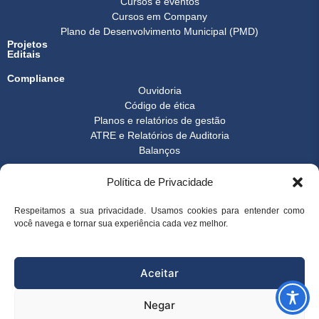
Cursos e eventos
Cursos em Company
Plano de Desenvolvimento Municipal (PMD)
Projetos
Editais
Compliance
Ouvidoria
Código de ética
Planos e relatórios de gestão
ATRE e Relatórios de Auditoria
Balanços
Formulários
Política de Privacidade
Transparência
Instrução normativa
Boletim FEST
Respeitamos a sua privacidade. Usamos cookies para entender como
Notícias Gerais
você navega e tornar sua experiência cada vez melhor.
FAQ
© 2026 FEST - Fundação Espírito-santense de Tecnologia | Desenvolvido
Aceitar
por
Arco Websites & E-commerce
Negar
superintendencia@fest.org.br
(27) 3345-7555