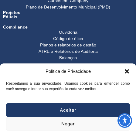
Cursos em Company
Plano de Desenvolvimento Municipal (PMD)
Projetos
Editais
Compliance
Ouvidoria
Código de ética
Planos e relatórios de gestão
ATRE e Relatórios de Auditoria
Balanços
Formulários
Política de Privacidade
Transparência
Instrução normativa
Boletim FEST
Respeitamos a sua privacidade. Usamos cookies para entender como
você navega e tornar sua experiência cada vez melhor.
Notícias Gerais
FAQ
© 2026 FEST - Fundação Espírito-santense de Tecnologia | Desenvolvido
Aceitar
por
Arco Websites & E-commerce
Negar
superintendencia@fest.org.br
(27) 3345-7555
(27) 99904-6107