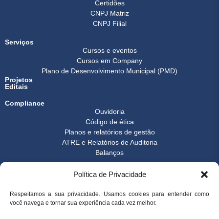
Certidões
CNPJ Matriz
CNPJ Filial
Serviços
Cursos e eventos
Cursos em Company
Plano de Desenvolvimento Municipal (PMD)
Projetos
Editais
Compliance
Ouvidoria
Código de ética
Planos e relatórios de gestão
ATRE e Relatórios de Auditoria
Balanços
Formulários
Política de Privacidade
Transparência
Instrução normativa
Boletim FEST
Respeitamos a sua privacidade. Usamos cookies para entender como
você navega e tornar sua experiência cada vez melhor.
Notícias Gerais
FAQ