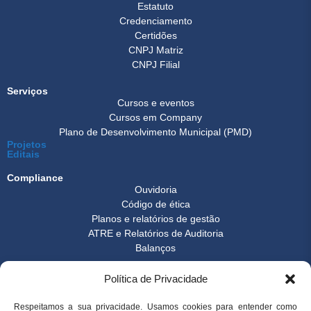
Estatuto
Credenciamento
Certidões
CNPJ Matriz
CNPJ Filial
Serviços
Cursos e eventos
Cursos em Company
Plano de Desenvolvimento Municipal (PMD)
Projetos
Editais
Compliance
Ouvidoria
Código de ética
Planos e relatórios de gestão
ATRE e Relatórios de Auditoria
Balanços
Formulários
Política de Privacidade
Transparência
Instrução normativa
Boletim FEST
Respeitamos a sua privacidade. Usamos cookies para entender como