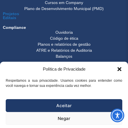
Cursos em Company
Plano de Desenvolvimento Municipal (PMD)
Projetos
Editais
Compliance
Ouvidoria
Código de ética
Planos e relatórios de gestão
ATRE e Relatórios de Auditoria
Balanços
Formulários
Política de Privacidade
Transparência
Instrução normativa
Boletim FEST
Respeitamos a sua privacidade. Usamos cookies para entender como
Notícias Gerais
você navega e tornar sua experiência cada vez melhor.
FAQ
© 2026 FEST - Fundação Espírito-santense de Tecnologia | Desenvolvido
Aceitar
por
Arco Websites & E-commerce
Negar
superintendencia@fest.org.br
(27) 3345-7555
(27) 99904-6107